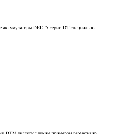
е аккумуляторы DELTA серии DT специально ..
ии DTM являются ярким примером герметизир..