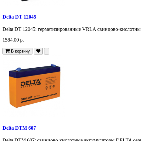
Delta DT 12045
Delta DT 12045: герметизированные VRLA свинцово-кислотны
1584.00 р.
В корзину
Delta DTM 607
Delta DTM 607: свинцово-кислотные аккумуляторы DELTA сер