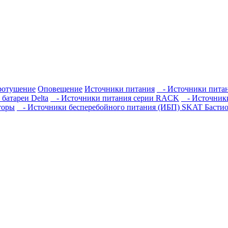
ротушение
Оповещение
Источники питания
- Источники пита
батареи Delta
- Источники питания серии RACK
- Источники
торы
- Источники бесперебойного питания (ИБП) SKAT Басти