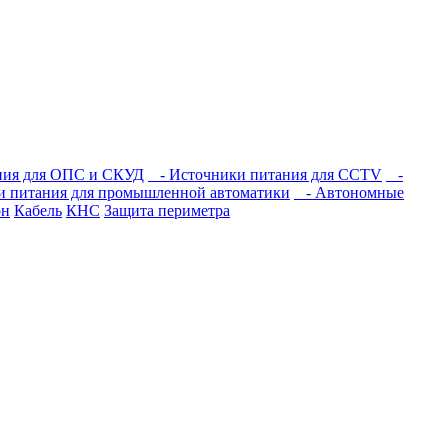
ния для ОПС и СКУД
- Источники питания для CCTV
-
 питания для промышленной автоматики
- Автономные
он
Кабель
КНС
Защита периметра