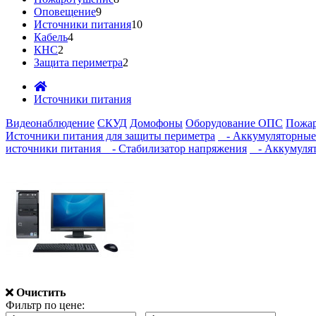
Оповещение
9
Источники питания
10
Кабель
4
КНС
2
Защита периметра
2
Источники питания
Видеонаблюдение
СКУД
Домофоны
Оборудование ОПС
Пожа
Источники питания для защиты периметра
- Аккумуляторные 
источники питания
- Стабилизатор напряжения
- Аккумуля
Очистить
Фильтр по цене: