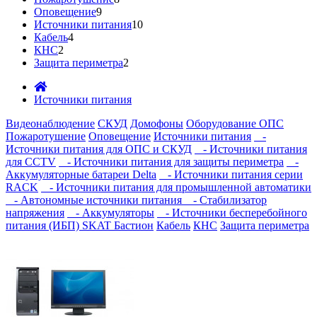
Оповещение
9
Источники питания
10
Кабель
4
КНС
2
Защита периметра
2
Источники питания
Видеонаблюдение
СКУД
Домофоны
Оборудование ОПС
Пожаротушение
Оповещение
Источники питания
-
Источники питания для ОПС и СКУД
- Источники питания
для CCTV
- Источники питания для защиты периметра
-
Аккумуляторные батареи Delta
- Источники питания серии
RACK
- Источники питания для промышленной автоматики
- Автономные источники питания
- Стабилизатор
напряжения
- Аккумуляторы
- Источники бесперебойного
питания (ИБП) SKAT Бастион
Кабель
КНС
Защита периметра