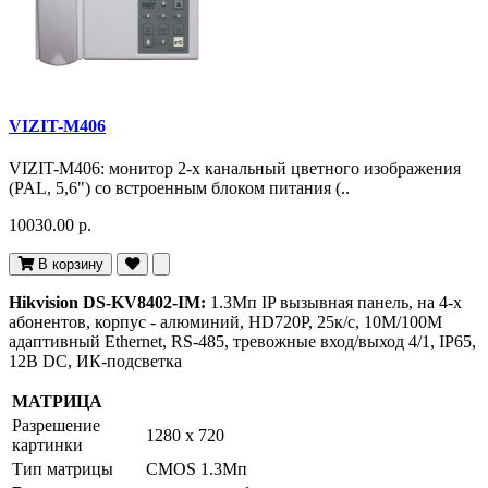
VIZIT-M406
VIZIT-M406: монитор 2-х канальный цветного изображения
(PAL, 5,6") со встроенным блоком питания (..
10030.00 р.
В корзину
Hikvision DS-KV8402-IM:
1.3Мп IP вызывная панель, на 4-х
абонентов, корпус - алюминий, HD720P, 25к/с, 10M/100M
адаптивный Ethernet, RS-485, тревожные вход/выход 4/1, IP65,
12В DC, ИК-подсветка
МАТРИЦА
Разрешение
1280 х 720
картинки
Тип матрицы
CMOS 1.3Mп