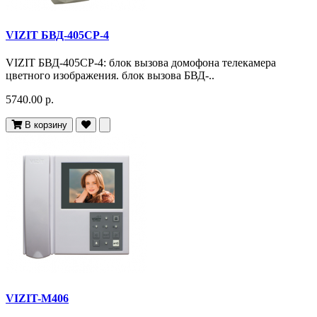
VIZIT БВД-405CP-4
VIZIT БВД-405CP-4: блок вызова домофона телекамера
цветного изображения. блок вызова БВД-..
5740.00 р.
В корзину
VIZIT-M406