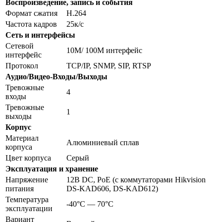
Воспроизведение, запись и события
Формат сжатия
H.264
Частота кадров
25к/с
Сеть и интерфейсы
Сетевой
10M/ 100M интерфейс
интерфейс
Протокол
TCP/IP, SNMP, SIP, RTSP
Аудио/Видео-Входы/Выходы
Тревожные
4
входы
Тревожные
1
выходы
Корпус
Материал
Алюминиевый сплав
корпуса
Цвет корпуса
Серый
Эксплуатация и хранение
Напряжение
12В DC, PoE (с коммутаторами Hikvision
питания
DS-KAD606, DS-KAD612)
Температура
-40°С — 70°С
эксплуатации
Вариант