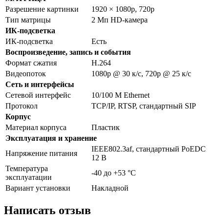
Разрешение картинки
1920 × 1080p, 720p
Тип матрицы
2 Мп HD-камера
ИК-подсветка
ИК-подсветка
Есть
Воспроизведение, запись и события
Формат сжатия
H.264
Видеопоток
1080p @ 30 к/с, 720p @ 25 к/с
Сеть и интерфейсы
Сетевой интерфейс
10/100 M Ethernet
Протокол
TCP/IP, RTSP, стандартный SIP
Корпус
Материал корпуса
Пластик
Эксплуатация и хранение
IEEE802.3af, стандартный PoEDС
Напряжение питания
12 В
Температура
-40 до +53 °C
эксплуатации
Вариант установки
Накладной
Написать отзыв