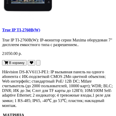
True IP TI-2760B(W)
True IP TI-2760B(W): IP-монитор серии Maxima оборудован 7"
дисплеем емкостного типа с разрешением..
21050.00 р.
В корзину
Hikvision DS-KV6113-PE1: IP вызывная панель на одного
абонента с ИК-подсветкой CMOS 2Мп цветной объектив;
Web интерфейс; стандартный PoE/ 12В DC; Mifare
считыватель (до 2000 пользователей, 10000 карт); WDR; BLC;
DNR; ИК до 3м; Слот для TF карты до 128Гб; 10M/100M Self-
adaptive Ethernet; 2 индикатор; 4 тревожные входы,1 реле для
замки; 1 RS-485; IP65, -40℃ до 53℃; пластик; накладный
монтаж.
МАТРИЦА