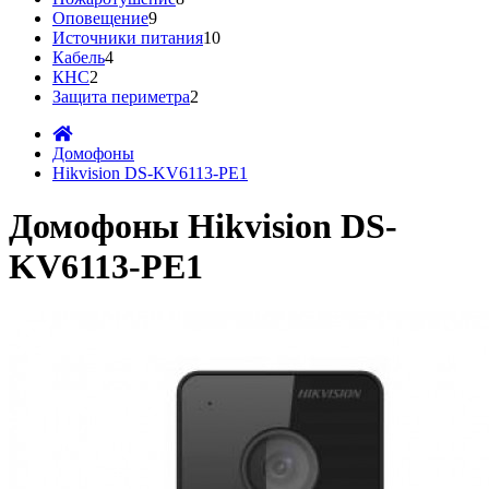
Оповещение
9
Источники питания
10
Кабель
4
КНС
2
Защита периметра
2
Домофоны
Hikvision DS-KV6113-PE1
Домофоны Hikvision DS-
KV6113-PE1