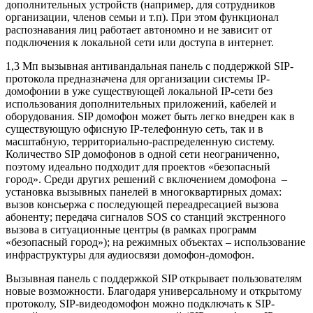
дополнительных устройств (например, для сотрудников
организации, членов семьи и т.п). При этом функционал
распознавания лиц работает автономно и не зависит от
подключения к локальной сети или доступа в интернет.
1,3 Мп вызывная антивандальная панель с поддержкой SIP-
протокола предназначена для организации системы IP-
домофонии в уже существующей локальной IP-сети без
использования дополнительных приложений, кабелей и
оборудования. SIP домофон может быть легко внедрен как в
существующую офисную IP-телефонную сеть, так и в
масштабную, территориально-распределенную систему.
Количество SIP домофонов в одной сети неограниченно,
поэтому идеально подходит для проектов «безопасный
город». Среди других решений с включением домофона –
установка вызывных панелей в многоквартирных домах:
вызов консьержа с последующей переадресацией вызова
абоненту; передача сигналов SOS со станций экстренного
вызова в ситуационные центры (в рамках программ
«безопасный город»); на режимных объектах – использование
инфраструктуры для аудиосвязи домофон-домофон.
Вызывная панель с поддержкой SIP открывает пользователям
новые возможности. Благодаря универсальному и открытому
протоколу, SIP-видеодомофон можно подключать к SIP-