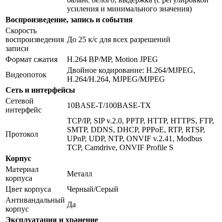
усиления и минимального значения)
Воспроизведение, запись и события
Скорость
воспроизведения
До 25 к/с для всех разрешений
записи
Формат сжатия
H.264 BP/MP, Motion JPEG
Двойное кодирование: Н.264/MJPEG,
Видеопоток
H.264/H.264, MJPEG/MJPEG
Сеть и интерфейсы
Сетевой
10BASE-T/100BASE-TX
интерфейс
TCP/IP, SIP v.2.0, PPTP, HTTP, HTTPS, FTP,
SMTP, DDNS, DHCP, PPPoE, RTP, RTSP,
Протокол
UPnP, UDP, NTP, ONVIF v.2.41, Modbus
TCP, Camdrive, ONVIF Profile S
Корпус
Материал
Металл
корпуса
Цвет корпуса
Черный/Серый
Антивандальный
Да
корпус
Эксплуатация и хранение