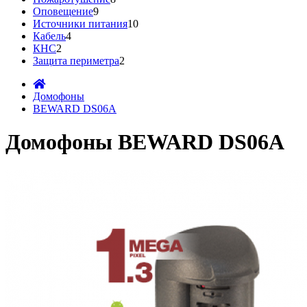
Оповещение
9
Источники питания
10
Кабель
4
КНС
2
Защита периметра
2
Домофоны
BEWARD DS06A
Домофоны BEWARD DS06A