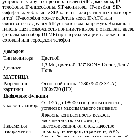
устройствам других производителей (SIP-домофоны, IP-
телефоны, IP-видеофоны, SIP-мониторы, IP-трубки, SIP-
софтфоны, мобильные SIP-клиенты для различных платформ
и т.д). IP-домофон может работать через IP-АТС или
связываться с другим SIP устройством напрямую. Вызывная
панель дает возможность принимать вызов и открывать дверь
(тональный набор DTMF) при переадресации на обычный
сотовый или городской телефон.
Домофон
Тип монитора
Цветной
1,3 Мп, цветной, 1/3'' SONY Exmor, День/
Дисплей
Ночь
МАТРИЦА
Разрешение
Основной поток: 1280x960 (SXGA),
картинки
1280x720 (HD)
Цифровые функции
От 1/25 до 1/8000 сек. (автоматически,
Скорость затвора
установка максимального значения)
Яркость, контрастность, резкость,
насыщенность, экспозиция,
Параметры
цветокоррекция, оттенок, качество,
изображения
поворот, переворот, отражение, АРУ,
баланс белого, выдержка (с регулировкой