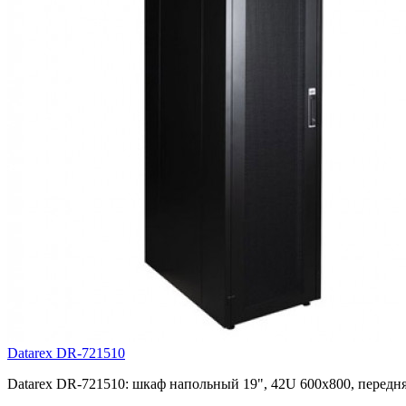
Datarex DR-721510
Datarex DR-721510: шкаф напольный 19", 42U 600х800, передняя