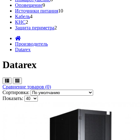
Оповещение
9
Источники питания
10
Кабель
4
КНС
2
Защита периметра
2
Производитель
Datarex
Datarex
Сравнение товаров (0)
Сортировка:
Показать: