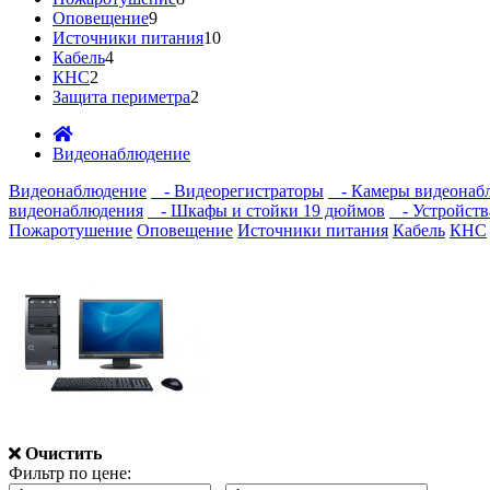
Оповещение
9
Источники питания
10
Кабель
4
КНС
2
Защита периметра
2
Видеонаблюдение
Видеонаблюдение
- Видеорегистраторы
- Камеры видеонаб
видеонаблюдения
- Шкафы и стойки 19 дюймов
- Устройств
Пожаротушение
Оповещение
Источники питания
Кабель
КНС
Очистить
Фильтр по цене: