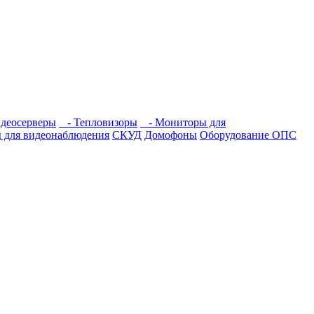
деосерверы
- Тепловизоры
- Мониторы для
 для видеонаблюдения
СКУД
Домофоны
Оборудование ОПС