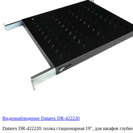
Видеонаблюдение Datarex DR-422220
Datarex DR-422220: полка стационарная 19", для шкафов глубино