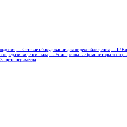
людения
- Сетевое оборудование для видеонаблюдения
- IP Ви
а передачи видеосигнала
- Универсальные ip мониторы тестеры
Защита периметра