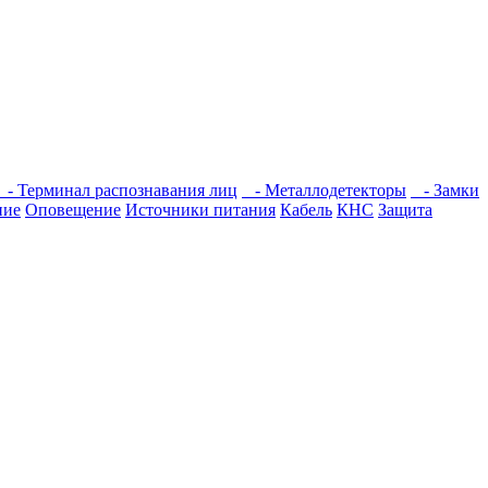
- Терминал распознавания лиц
- Металлодетекторы
- Замки
ние
Оповещение
Источники питания
Кабель
КНС
Защита