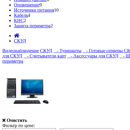
Оповещение
9
Источники питания
10
Кабель
4
КНС
2
Защита периметра
2
СКУД
Видеонаблюдение
СКУД
- Турникеты
- Готовые серверы С
для СКУД
- Считыватели карт
- Аксессуары для СКУД
- Шл
периметра
Очистить
Фильтр по цене: