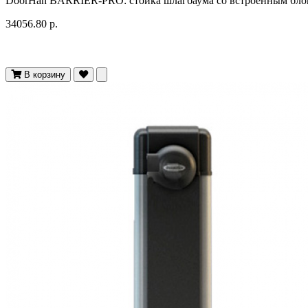
DoorHan BARRIER-PRO: стойка шлагбаума со встроенным блок
34056.80 р.
В корзину