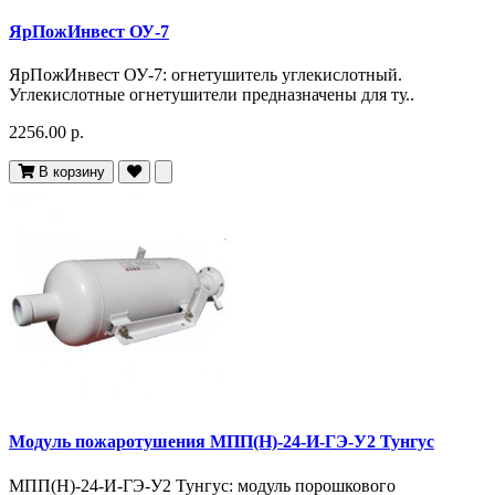
ЯрПожИнвест ОУ-7
ЯрПожИнвест ОУ-7: огнетушитель углекислотный.
Углекислотные огнетушители предназначены для ту..
2256.00 р.
В корзину
Модуль пожаротушения МПП(Н)-24-И-ГЭ-У2 Тунгус
МПП(Н)-24-И-ГЭ-У2 Тунгус: модуль порошкового