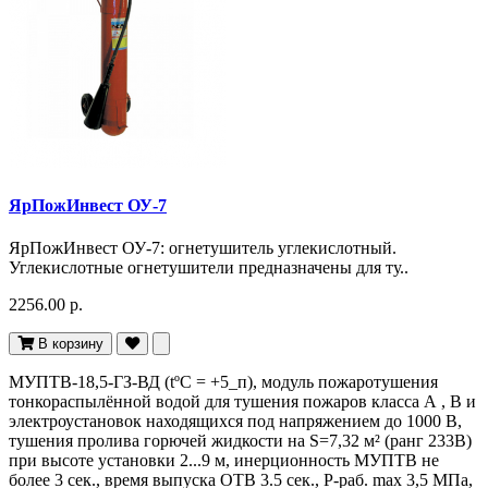
ЯрПожИнвест ОУ-7
ЯрПожИнвест ОУ-7: огнетушитель углекислотный.
Углекислотные огнетушители предназначены для ту..
2256.00 р.
В корзину
МУПТВ-18,5-ГЗ-ВД (tºC = +5_п), модуль пожаротушения
тонкораспылённой водой для тушения пожаров класса А , В и
электроустановок находящихся под напряжением до 1000 В,
тушения пролива горючей жидкости на S=7,32 м² (ранг 233В)
при высоте установки 2...9 м, инерционность МУПТВ не
более 3 сек., время выпуска ОТВ 3.5 сек., P-раб. max 3,5 МПа,