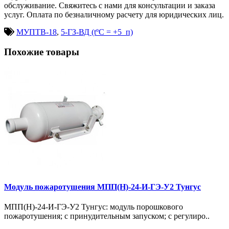
обслуживание. Свяжитесь с нами для консультации и заказа
услуг. Оплата по безналичному расчету для юридических лиц.
МУПТВ-18
,
5-ГЗ-ВД (tºC = +5_п)
Похожие товары
Модуль пожаротушения МПП(Н)-24-И-ГЭ-У2 Тунгус
МПП(Н)-24-И-ГЭ-У2 Тунгус: модуль порошкового
пожаротушения; с принудительным запуском; с регулиро..