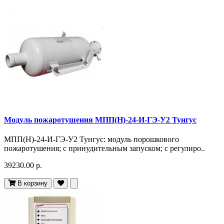
Модуль пожаротушения МПП(Н)-24-И-ГЭ-У2 Тунгус
МПП(Н)-24-И-ГЭ-У2 Тунгус: модуль порошкового
пожаротушения; с принудительным запуском; с регулиро..
39230.00 р.
В корзину