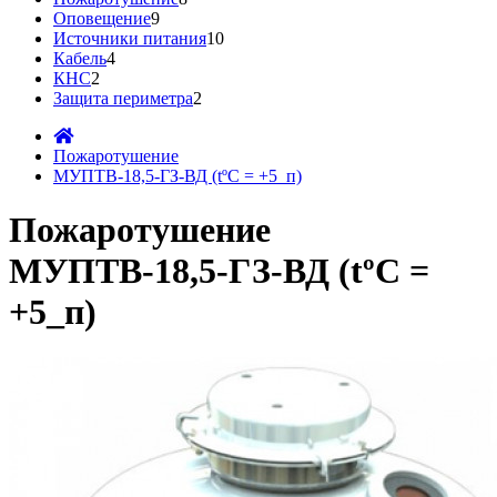
Оповещение
9
Источники питания
10
Кабель
4
КНС
2
Защита периметра
2
Пожаротушение
МУПТВ-18,5-ГЗ-ВД (tºC = +5_п)
Пожаротушение
МУПТВ-18,5-ГЗ-ВД (tºC =
+5_п)