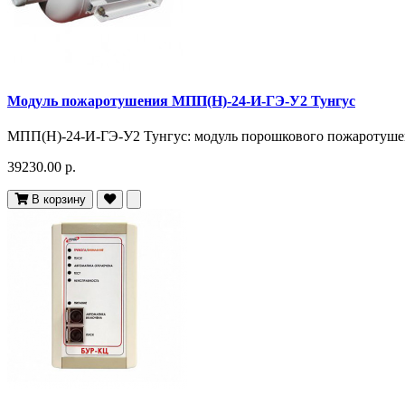
Модуль пожаротушения МПП(Н)-24-И-ГЭ-У2 Тунгус
МПП(Н)-24-И-ГЭ-У2 Тунгус: модуль порошкового пожаротушени
39230.00 р.
В корзину