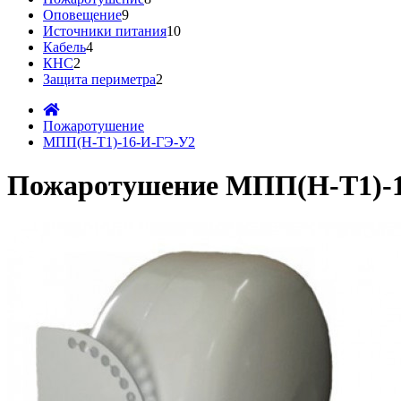
Оповещение
9
Источники питания
10
Кабель
4
КНС
2
Защита периметра
2
Пожаротушение
МПП(Н-Т1)-16-И-ГЭ-У2
Пожаротушение МПП(Н-Т1)-