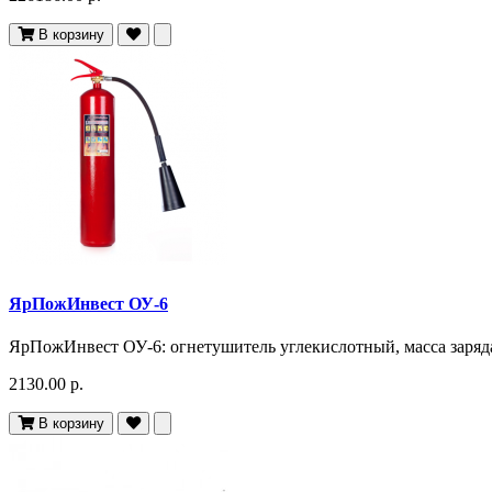
В корзину
ЯрПожИнвест ОУ-6
ЯрПожИнвест ОУ-6: огнетушитель углекислотный, масса заряда н
2130.00 р.
В корзину