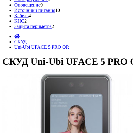
Оповещение
9
Источники питания
10
Кабель
4
КНС
2
Защита периметра
2
СКУД
Uni-Ubi UFACE 5 PRO QR
СКУД Uni-Ubi UFACE 5 PRO