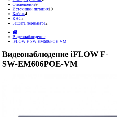
Оповещение
9
Источники питания
10
Кабель
4
КНС
2
Защита периметра
2
Видеонаблюдение
iFLOW F-SW-EM606POE-VM
Видеонаблюдение iFLOW F-
SW-EM606POE-VM