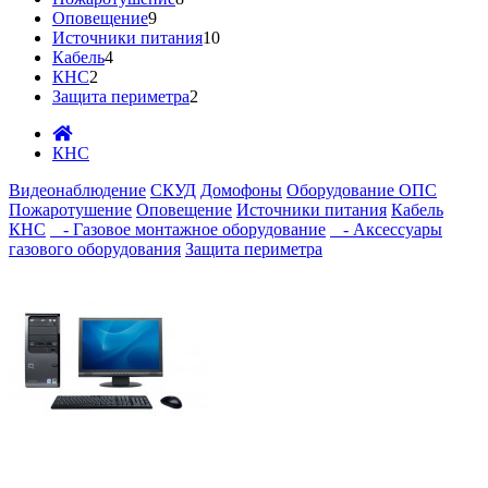
Оповещение
9
Источники питания
10
Кабель
4
КНС
2
Защита периметра
2
КНС
Видеонаблюдение
СКУД
Домофоны
Оборудование ОПС
Пожаротушение
Оповещение
Источники питания
Кабель
КНС
- Газовое монтажное оборудование
- Аксессуары
газового оборудования
Защита периметра